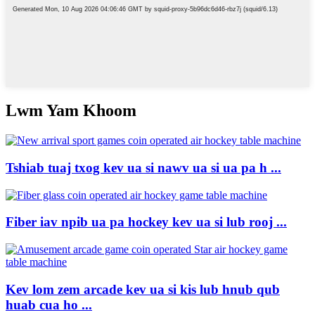
Lwm Yam Khoom
Tshiab tuaj txog kev ua si nawv ua si ua pa h ...
Fiber iav npib ua pa hockey kev ua si lub rooj ...
Kev lom zem arcade kev ua si kis lub hnub qub
huab cua ho ...