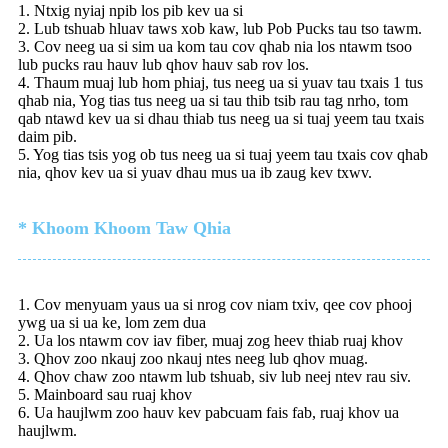
1. Ntxig nyiaj npib los pib kev ua si
2. Lub tshuab hluav taws xob kaw, lub Pob Pucks tau tso tawm.
3. Cov neeg ua si sim ua kom tau cov qhab nia los ntawm tsoo
lub pucks rau hauv lub qhov hauv sab rov los.
4. Thaum muaj lub hom phiaj, tus neeg ua si yuav tau txais 1 tus
qhab nia, Yog tias tus neeg ua si tau thib tsib rau tag nrho, tom
qab ntawd kev ua si dhau thiab tus neeg ua si tuaj yeem tau txais
daim pib.
5. Yog tias tsis yog ob tus neeg ua si tuaj yeem tau txais cov qhab
nia, qhov kev ua si yuav dhau mus ua ib zaug kev txwv.
* Khoom Khoom Taw Qhia
1. Cov menyuam yaus ua si nrog cov niam txiv, qee cov phooj
ywg ua si ua ke, lom zem dua
2. Ua los ntawm cov iav fiber, muaj zog heev thiab ruaj khov
3. Qhov zoo nkauj zoo nkauj ntes neeg lub qhov muag.
4. Qhov chaw zoo ntawm lub tshuab, siv lub neej ntev rau siv.
5. Mainboard sau ruaj khov
6. Ua haujlwm zoo hauv kev pabcuam fais fab, ruaj khov ua
haujlwm.