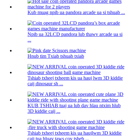
Kub muag npib ua pandora arcade ua si tshuab ...
Npib ua 32LCD pandora lub thawv arcade ua si
...
Hnub tim Txiab tshuab txiab
Tshiab txheej txheem kis ua hauj lwm 3D kiddie
caij dinosaur sh ...
KUB TSHIAB tuaj ua lub dav hlau ntxim hlub
3D kiddie caij ...
Tshiab txheej txheem kis ua haujlwm 3D kiddie
caij tua hluav taws cov tsheb ...