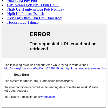
Huab Cua Pov Pob
Cua Ncaws Pob Ntaus Pob Ua Si
Npib Ua Haujlwm Cua Pob Ntxhuav
Npib Ua Phuam Tshuab
Kev Lag Luam Cua Dav Hlau Rooj
Hockey Lub Tshuab