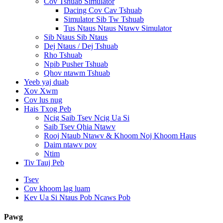
Cov Tshuab Simulator
Dacing Cov Cav Tshuab
Simulator Sib Tw Tshuab
Tus Ntaus Ntaus Ntawv Simulator
Sib Ntaus Sib Ntaus
Dej Ntaus / Dej Tshuab
Rho Tshuab
Npib Pusher Tshuab
Qhov ntawm Tshuab
Yeeb yaj duab
Xov Xwm
Cov lus nug
Hais Txog Peb
Ncig Saib Tsev Ncig Ua Si
Saib Tsev Qhia Ntawv
Rooj Ntaub Ntawv & Khoom Noj Khoom Haus
Daim ntawv pov
Ntim
Tiv Tauj Peb
Tsev
Cov khoom lag luam
Kev Ua Si Ntaus Pob Ncaws Pob
Pawg