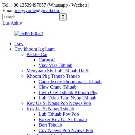
Tel: +86 13539497057 (Whatsapp / Wechat) |
Email:
meiyiyoule@gmail.com
Lus Askiv
Tsev
Cov khoom lag luam
Kiddie Caij
Carousel
Viav Vias Tshuab
Menyuam Siv Lub Tshuab Ua Si
Khoom Plig Tshuab Tshuab
Capsule cov khoom ua si Tshuab
Claw Crane Tshuab
Lwm Cov Tshuab Khoom Plig
Lub Txiab Tsim Nyog Tshuab
Kev Ua Si Ntaus Pob Ncaws Pob
Kev Ua Si Ntaus Tshuab
Lub Tshuab Pov Pob
Boxer Kev Ua Si Tshuab
Dart Tshuab
Cov Ncaws Pob Ncaws Pob