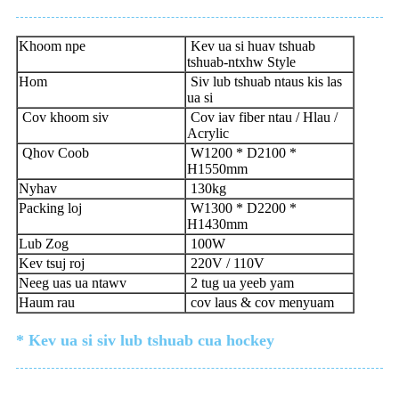
Khoom npe
Kev ua si huav tshuab
tshuab-ntxhw Style
Hom
Siv lub tshuab ntaus kis las
ua si
Cov khoom siv
Cov iav fiber ntau / Hlau /
Acrylic
Qhov Coob
W1200 * D2100 *
H1550mm
Nyhav
130kg
Packing loj
W1300 * D2200 *
H1430mm
Lub Zog
100W
Kev tsuj roj
220V / 110V
Neeg uas ua ntawv
2 tug ua yeeb yam
Haum rau
cov laus & cov menyuam
* Kev ua si siv lub tshuab cua hockey