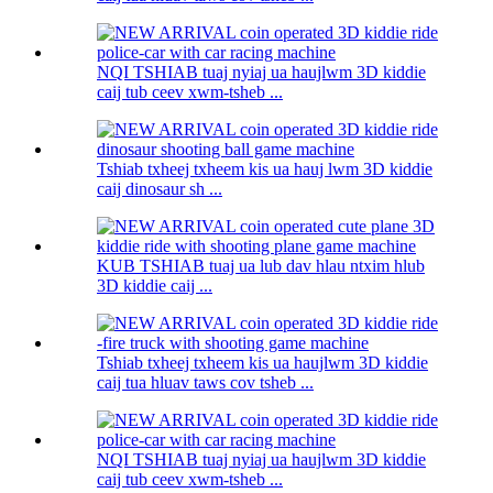
NQI TSHIAB tuaj nyiaj ua haujlwm 3D kiddie
caij tub ceev xwm-tsheb ...
Tshiab txheej txheem kis ua hauj lwm 3D kiddie
caij dinosaur sh ...
KUB TSHIAB tuaj ua lub dav hlau ntxim hlub
3D kiddie caij ...
Tshiab txheej txheem kis ua haujlwm 3D kiddie
caij tua hluav taws cov tsheb ...
NQI TSHIAB tuaj nyiaj ua haujlwm 3D kiddie
caij tub ceev xwm-tsheb ...