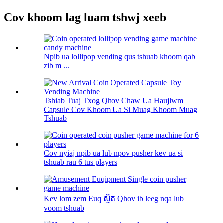
Cov khoom lag luam tshwj xeeb
Npib ua lollipop vending qus tshuab khoom qab
zib m ...
Tshiab Tuaj Txog Qhov Chaw Ua Haujlwm
Capsule Cov Khoom Ua Si Muag Khoom Muag
Tshuab
Cov nyiaj npib ua lub npov pusher kev ua si
tshuab rau 6 tus players
Kev lom zem Euq ស្ថិត Qhov ib leeg nqa lub
voom tshuab