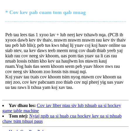
* Cov kev pab cuam tom qab muag
Peb tau lees tias 1 xyoo lav + lub neej kev txhawb nqa. (PCB ib
xyoos dawb kev tiv thaiv, nrawm nrawm nrawm rau kev tiv thaiv
tau peb lub hlis); peb tus kws tshaj lij yuav coj koj hauv online ua
siab ntev, ua kev daws teeb meem nrog cov duab thiab yeeb yaj
kiab rau cov neeg siv khoom, uas pom tias yuav ua li cas rau
nruab lossis txhim kho kev ua haujlwm los ntawm kauj
ruam.Yog hais tias seem khoom seem peb yuav hloov nws rau
cov neeg siv khoom zoo lossis tsis muaj nqi.
Koj yuav tau txais cov khoom tsim nyog ntawm cov khoom ua
ntej zoo, cov kev pabcuam zoo thiab cov nqi pheej yig uas yuav
ua tau raws li txhua yam koj xav tau.
Yav dhau los:
Cov iav fiber ntau siv lub tshuab ua si hockey
game table machine
Tom ntej:
Nyiaj npib ua si huab cua hockey kev ua si tshuab
chaw tsim tshuaj paus