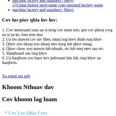
Cov lus piav qhia luv luv:
1. Cov menyuam yaus ua si nrog cov niam txiv, qee cov phooj ywg
ua si ua ke, lom zem dua
2. Ua los ntawm cov iav fiber, muaj zog heev thiab ruaj khov
3. Qhov zoo nkauj zoo nkauj ntes neeg lub qhov muag.
4. Qhov chaw zoo ntawm lub tshuab, siv lub neej ntev rau siv.
5. Mainboard sau ruaj khov
6. Ua haujlwm zoo hauv kev pabcuam fais fab, ruaj khov ua
haujlwm.
Xa email rau peb
Khoom Nthuav dav
Cov khoom lag luam
* Cov Lus Qhia Ceev