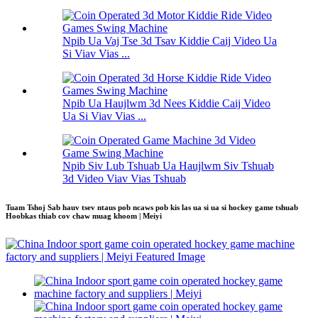
Npib Ua Vaj Tse 3d Tsav Kiddie Caij Video Ua
Si Viav Vias ...
Npib Ua Haujlwm 3d Nees Kiddie Caij Video
Ua Si Viav Vias ...
Npib Siv Lub Tshuab Ua Haujlwm Siv Tshuab
3d Video Viav Vias Tshuab
Tuam Tshoj Sab hauv tsev ntaus pob ncaws pob kis las ua si ua si hockey game tshuab
Hoobkas thiab cov chaw muag khoom | Meiyi