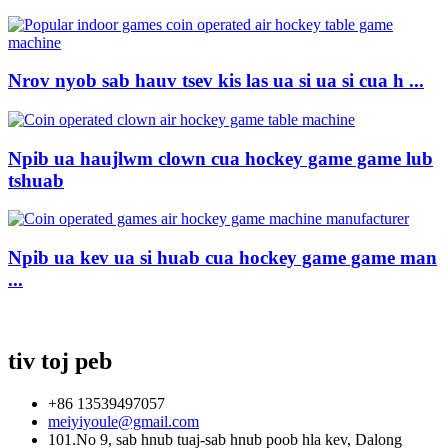
Nrov nyob sab hauv tsev kis las ua si ua si cua h ...
Npib ua haujlwm clown cua hockey game game lub
tshuab
Npib ua kev ua si huab cua hockey game game man
...
tiv toj peb
+86 13539497057
meiyiyoule@gmail.com
101.No 9, sab hnub tuaj-sab hnub poob hla kev, Dalong