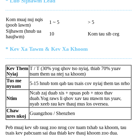
* Lub Sijhawm Lead
Kom muaj nuj nqis
1 ~ 5
> 5
(poob lawm)
Sijhawm (hnub ua
10
Kom tau sib ceg
haujlwm)
* Kev Xa Tawm & Kev Xa Khoom
Kev Them
T / T (30% yog qhov tso nyiaj, thiab 70% yuav
Nyiaj
tsum them ua ntej xa khoom)
Tus me
5-15 hnub tom qab tau txais cov nyiaj them tas nrho
nyuam
Ncab zaj duab xis + npuas pob + ntoo thav
Ntim
duab.Yog raws li qhov xav tau ntawm tus yuav,
nyab xeeb rau kev thauj mus los oversea.
Chaw
Guangzhou / Shenzhen
nres nkoj
Peb muaj kev sib raug zoo nrog cov tuam txhab xa khoom, tau
txais kev pabcuam sai dua thiab kev thauj khoom zoo dua.