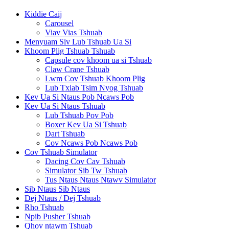
Kiddie Caij
Carousel
Viav Vias Tshuab
Menyuam Siv Lub Tshuab Ua Si
Khoom Plig Tshuab Tshuab
Capsule cov khoom ua si Tshuab
Claw Crane Tshuab
Lwm Cov Tshuab Khoom Plig
Lub Txiab Tsim Nyog Tshuab
Kev Ua Si Ntaus Pob Ncaws Pob
Kev Ua Si Ntaus Tshuab
Lub Tshuab Pov Pob
Boxer Kev Ua Si Tshuab
Dart Tshuab
Cov Ncaws Pob Ncaws Pob
Cov Tshuab Simulator
Dacing Cov Cav Tshuab
Simulator Sib Tw Tshuab
Tus Ntaus Ntaus Ntawv Simulator
Sib Ntaus Sib Ntaus
Dej Ntaus / Dej Tshuab
Rho Tshuab
Npib Pusher Tshuab
Qhov ntawm Tshuab